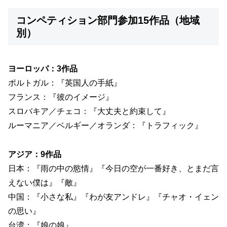
コンペティション部門参加15作品（地域
別）
ヨーロッパ：3作品
ポルトガル：『英国人の手紙』
フランス：『彼のイメージ』
スロバキア／チェコ：『大丈夫と約束して』
ルーマニア／ベルギー／オランダ：『トラフィック』
アジア：9作品
日本：『雨の中の慾情』『今日の空が一番好き、とまだ言
えない僕は』『敵』
中国：『小さな私』『わが友アンドレ』『チャオ・イェン
の思い』
台湾：『娘の娘』