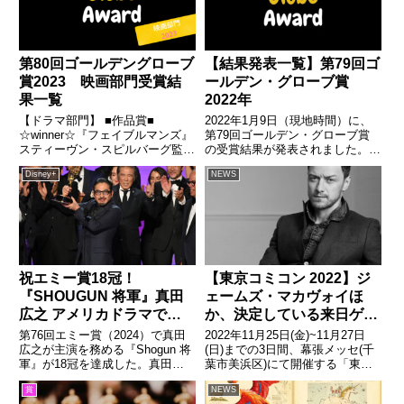
第80回ゴールデングローブ
【結果発表一覧】第79回ゴ
賞2023 映画部門受賞結
ールデン・グローブ賞
果一覧
2022年
【ドラマ部門】 ■作品賞■
2022年1月9日（現地時間）に、
☆winner☆『フェイブルマンズ』
第79回ゴールデン・グローブ賞
スティーヴン・スピルバーグ監督
の受賞結果が発表されました。今
（ユニバーサル） 『アバター：
回は、毎年CBSで生中継されて
Disney+
NEWS
ウェイ・オブ・ウォーター』ジェ
いた授賞式の様子はテレビ中継さ
ームズ・キャメロン（ウォルト・
れません。 授賞式もプライベー
ディズニー・スタジオ） 『エル
トな開催となり、受賞結果はゴー
ヴィス』バズ・ラーマン（ワ...
ルデン・グローブ賞の公式ホ...
祝エミー賞18冠！
【東京コミコン 2022】ジ
『SHOUGUN 将軍』真田
ェームズ・マカヴォイほ
広之 アメリカドラマでの
か、決定している来日ゲス
全歴史
トまとめ
第76回エミー賞（2024）で真田
2022年11月25日(金)~11月27日
広之が主演を務める『Shogun 将
(日)までの3日間、幕張メッセ(千
軍』が18冠を達成した。真田広
葉市美浜区)にて開催する「東京
之のアメリカドラマでの軌跡をた
コミックコンベンション 2022」
賞
NEWS
どり、『ラストサムライ』から始
(以下、「東京コミコン 2022」)