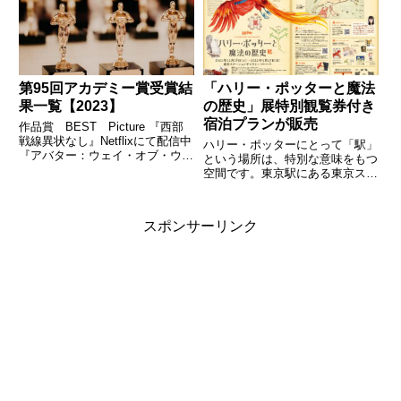
まるアメリカエンタメ界への挑戦
の新たな来日セレブ情報について
を振り返る。
ご紹介します。 まずは、本日発
表さ...
第95回アカデミー賞受賞結
「ハリー・ポッターと魔法
果一覧【2023】
の歴史」展特別観覧券付き
宿泊プランが販売
作品賞 BEST Picture 『西部
戦線異状なし』Netflixにて配信中
ハリー・ポッターにとって「駅」
『アバター：ウェイ・オブ・ウォ
という場所は、特別な意味をもつ
ーター』上映中 『イニシェリン
空間です。東京駅にある東京ステ
島の精霊』上映中 『エルヴィ
ーションギャラリーで開催される
ス』Netflix定額見放題 ☆『エブ
「ハリー・ポッターと魔法の歴
リシング・エブリウェア・オー
史」展の概要と、東京ステーショ
スポンサーリンク
ル・ア...
ンホテルが企画した宿泊プランを
まとめました。